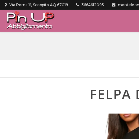
Via Roma 1f, Scoppito AQ 67019
3664612095
monteleone
FELPA