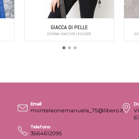
GIACCA DI PELLE
DONNA GIACCHE LEGGERE
DO
Email
Do
monteleonemanuela_75@libero.it
V
6
Telefono
3664612095