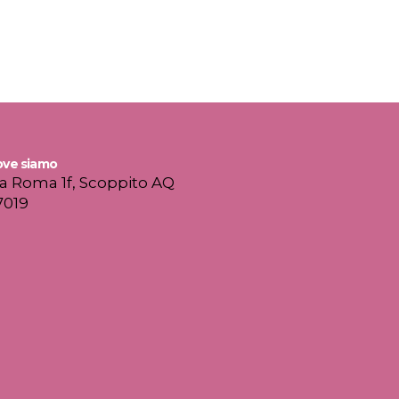
ia Roma 1f, Scoppito AQ
7019
press srl