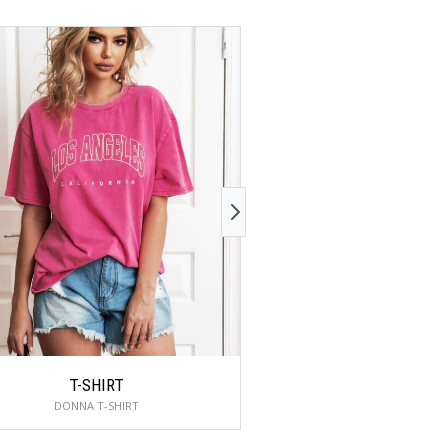
T-SHIRT
TRENCH
DONNA T-SHIRT
DONNA GIACCONI, PIUMIN
ve siamo