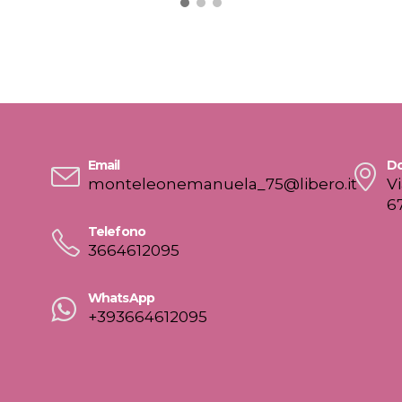
monteleonemanuela_75@libero.it
V
6
Telefono
3664612095
WhatsApp
+393664612095
Pin Up di Monteleone Manuela, P.IVA 02004140667. Powered by
Publi
Privacy & Cookie Policy