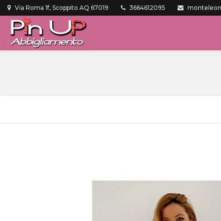
Via Roma 1f, Scoppito AQ 67019
3664612095
monteleone