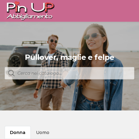
Pullover, maglie e felpe
Products
search
Donna
Uomo