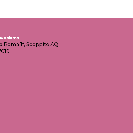
ve siamo
ia Roma 1f, Scoppito AQ
7019