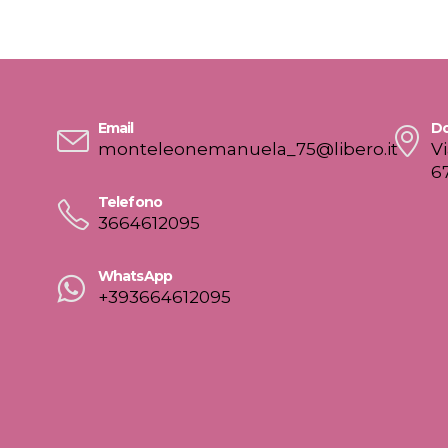
Email
Do
monteleonemanuela_75@libero.it
V
6
Telefono
3664612095
WhatsApp
+393664612095