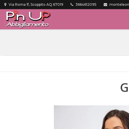
Via Roma 1f, Scoppito AQ 67019
3664612095
monteleone
G