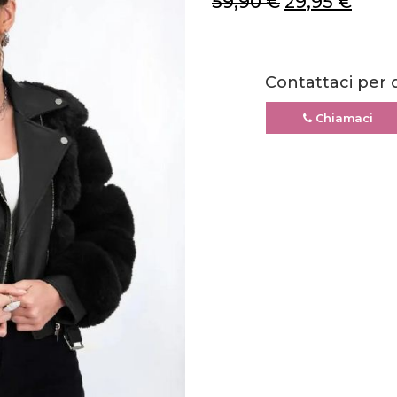
59,90
€
29,95
€
Contattaci per 
Chiamaci