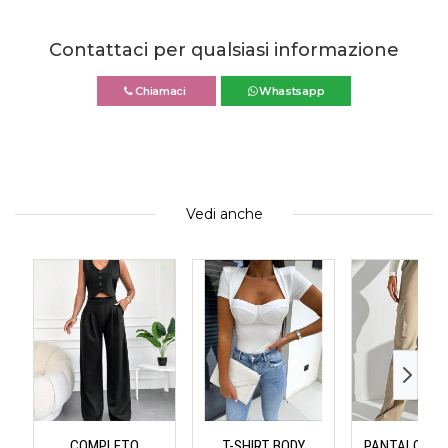
Contattaci per qualsiasi informazione
Chiamaci
Whastsapp
Vedi anche
COMPLETO
T-SHIRT BODY
PANTALONI 