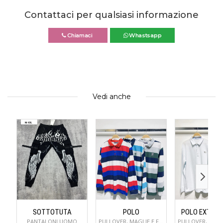
Contattaci per qualsiasi informazione
Chiamaci
Whastsapp
Vedi anche
SOTTOTUTA
POLO
POLO EXTRA
PANTALONI UOMO
PULLOVER, MAGLIE E FELPE UOMO