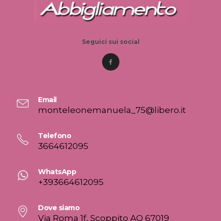
Seguici sui social
Email
monteleonemanuela_75@libero.it
Telefono
3664612095
WhatsApp
+393664612095
Dove siamo
Via Roma 1f, Scoppito AQ 67019