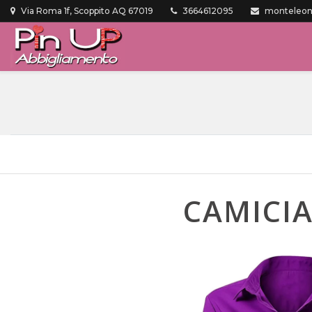
Via Roma 1f, Scoppito AQ 67019
3664612095
monteleone
CAMICI