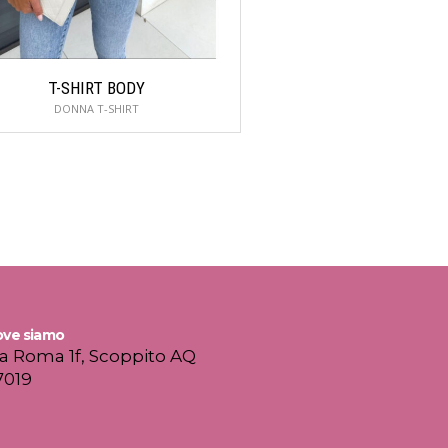
T-SHIRT BODY
PANTALONI C
DONNA T-SHIRT
DONNA PANTALONI, LEGG
ve siamo
ia Roma 1f, Scoppito AQ
7019