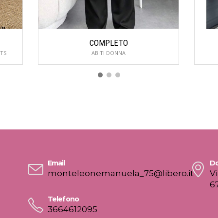
COMPLETO
TS
ABITI DONNA
Email
Do
monteleonemanuela_75@libero.it
V
6
Telefono
3664612095